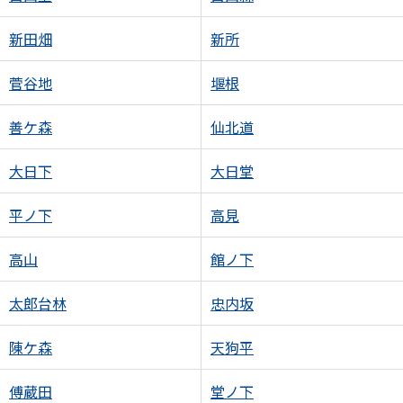
新田畑
新所
菅谷地
堰根
善ケ森
仙北道
大日下
大日堂
平ノ下
高見
高山
館ノ下
太郎台林
忠内坂
陳ケ森
天狗平
傅蔵田
堂ノ下