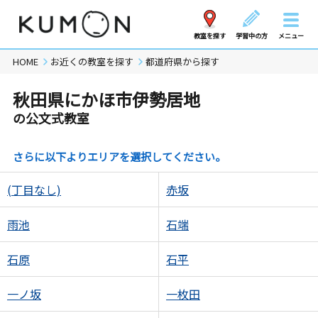
教室を探す
学習中の方
メニュー
HOME
お近くの教室を探す
都道府県から探す
秋田県にかほ市伊勢居地
の公文式教室
さらに以下よりエリアを選択してください。
(丁目なし)
赤坂
雨池
石端
石原
石平
一ノ坂
一枚田