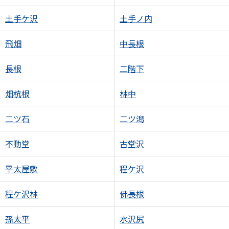
土手ケ沢
土手ノ内
飛畑
中長根
長根
二階下
畑杭根
林中
二ツ石
二ツ潟
不動堂
古堂沢
平太屋敷
程ケ沢
程ケ沢林
佛長根
孫太平
水沢尻