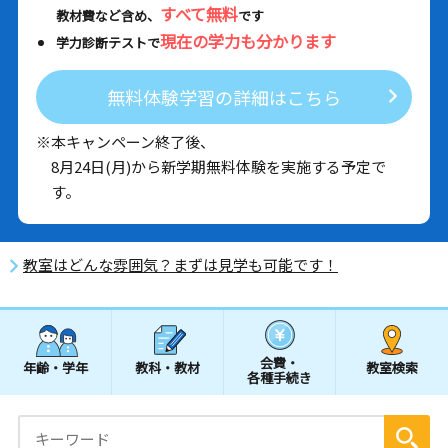
すべて無料
教材費など含め、
です
現在の学力も分かります
学力診断テストで
無料体験学習の詳細はこちら
※本キャンペーン終了後、
8月24日(月)から新学期無料体験を実施する予定で
す。
教室はどんな雰囲気？まずは見学も可能です！
会費・
年齢・学年
教科・教材
教室検索
各種手続き