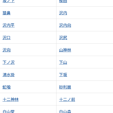
坂ノ下
桜田
猿鼻
沢内
沢内平
沢内向
沢口
沢尻
沢向
山神林
下ノ沢
下山
清水掛
下坂
蛇喰
砂利崩
十二神林
十二ノ前
白山堂
白山森