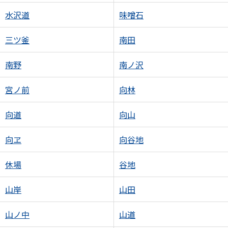
水沢道
味噌石
三ツ釜
南田
南野
南ノ沢
宮ノ前
向林
向道
向山
向ヱ
向谷地
休場
谷地
山岸
山田
山ノ中
山道