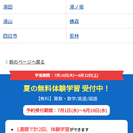
湯田
湯ノ坂
湯山
横森
四日市
若林
前のページへ戻る
学習期間：7月16日(木)～8月22日(土)
夏の無料体験学習 受付中！
【教科】算数・数学/英語/国語
予約受付期間：7月1日(水)～8月19日(水)
1週間で計2回、体験学習
ができます