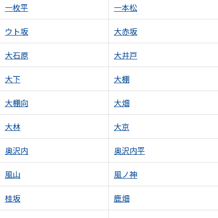
一枚平
一本松
ウト坂
大赤坂
大石原
大井戸
大下
大棚
大棚向
大畑
大林
大京
奥沢内
奥沢内平
風山
風ノ神
桂坂
鹿畑