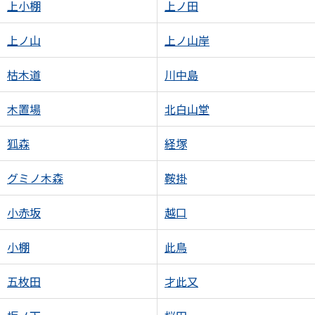
上小棚
上ノ田
上ノ山
上ノ山岸
枯木道
川中島
木置場
北白山堂
狐森
経塚
グミノ木森
鞍掛
小赤坂
越口
小棚
此鳥
五枚田
才此又