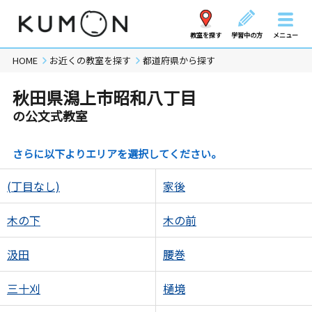
教室を探す
学習中の方
メニュー
HOME
お近くの教室を探す
都道府県から探す
秋田県潟上市昭和八丁目
の公文式教室
さらに以下よりエリアを選択してください。
(丁目なし)
家後
木の下
木の前
汲田
腰巻
三十刈
樋境