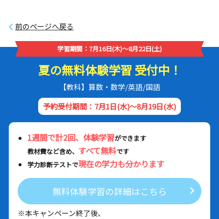
前のページへ戻る
学習期間：7月16日(木)～8月22日(土)
夏の無料体験学習 受付中！
【教科】算数・数学/英語/国語
予約受付期間：7月1日(水)～8月19日(水)
1週間で計2回、体験学習
ができます
すべて無料
教材費など含め、
です
現在の学力も分かります
学力診断テストで
無料体験学習の詳細はこちら
※本キャンペーン終了後、