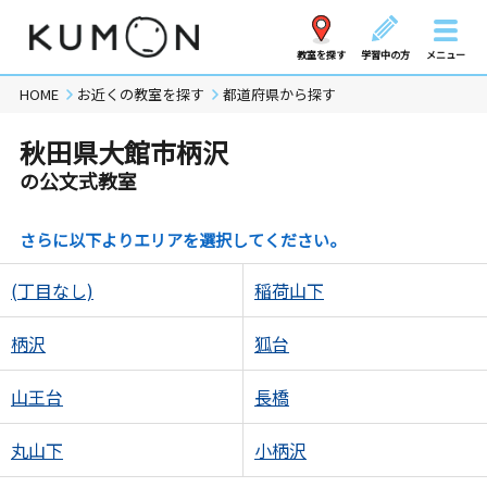
教室を探す
学習中の方
メニュー
HOME
お近くの教室を探す
都道府県から探す
秋田県大館市柄沢
の公文式教室
さらに以下よりエリアを選択してください。
(丁目なし)
稲荷山下
柄沢
狐台
山王台
長橋
丸山下
小柄沢