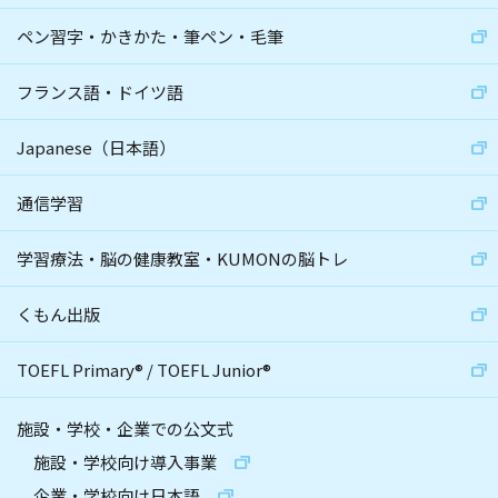
ペン習字・かきかた・筆ペン・毛筆
フランス語・ドイツ語
Japanese（日本語）
通信学習
学習療法・脳の健康教室・KUMONの脳トレ
くもん出版
TOEFL Primary
®
/
TOEFL Junior
®
施設・学校・企業での公文式
施設・学校向け導入事業
企業・学校向け日本語