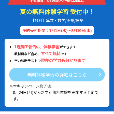
学習期間：7月16日(木)～8月22日(土)
夏の無料体験学習 受付中！
【教科】算数・数学/英語/国語
予約受付期間：7月1日(水)～8月19日(水)
1週間で計2回、体験学習
ができます
すべて無料
教材費など含め、
です
現在の学力も分かります
学力診断テストで
無料体験学習の詳細はこちら
※本キャンペーン終了後、
8月24日(月)から新学期無料体験を実施する予定で
す。