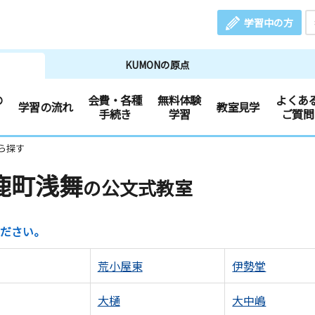
学習中の方
KUMONの原点
の
会費・各種
無料体験
よくあ
学習の流れ
教室見学
手続き
学習
ご質問
ら探す
鹿町浅舞
の公文式教室
ださい。
荒小屋東
伊勢堂
大樋
大中嶋