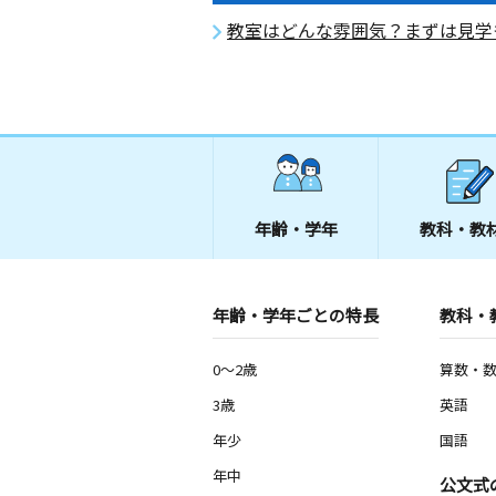
教室はどんな雰囲気？まずは見学
年齢・学年
教科・教
年齢・学年ごとの特長
教科・
0～2歳
算数・
3歳
英語
年少
国語
年中
公文式