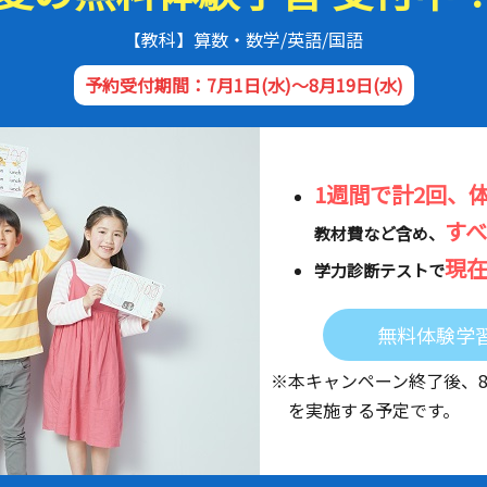
【教科】算数・数学/英語/国語
予約受付期間：7月1日(水)～8月19日(水)
1週間で計2回、
す
教材費など含め、
現
学力診断テストで
無料体験学
※本キャンペーン終了後、
を実施する予定です。