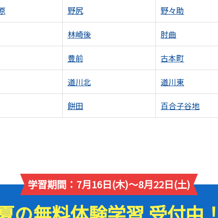
原
野尻
野々助
林崎後
肘曲
豊前
古本町
道川北
道川東
餅田
百合子谷地
学習期間：7月16日(木)～8月22日(土)
夏の無料体験学習 受付中