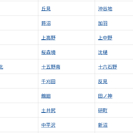
丘見
沖谷地
蒋沼
加羽
上高野
上中野
桜森境
沈樋
北
十五野南
十六石野
千刈田
反見
館廻
田ノ神
土井尻
研町
中平沢
新沼