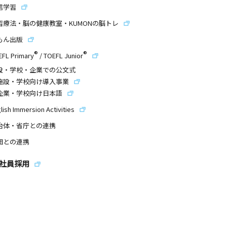
信学習
習療法・脳の健康教室・KUMONの脳トレ
もん出版
®
®
EFL Primary
/
TOEFL Junior
設・学校・企業での公文式
施設・学校向け導入事業
企業・学校向け日本語
lish Immersion Activities
治体・省庁との連携
団との連携
社員採用