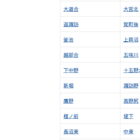
大道合
大宮北
返諏訪
覚町後
釜池
上蒋沼
越部合
五味川
下中野
十五野
新堀
諏訪野
鷹野
高野尻
檀ノ前
堤下
長沼東
中東