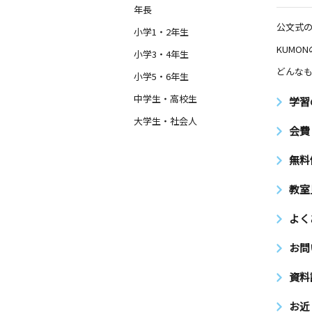
年長
公文式
小学1・2年生
KUMO
小学3・4年生
どんなも
小学5・6年生
中学生・高校生
学習
大学生・社会人
会費
無料
教室
よく
お問
資料
お近