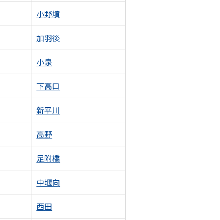
小野墳
加羽後
小泉
下高口
新平川
高野
足附橋
中堰向
西田