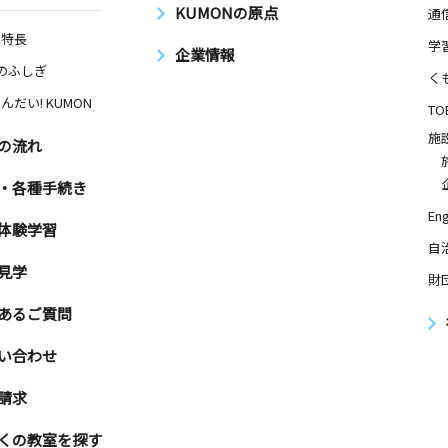
KUMONの原点
通
の特長
学
企業情報
Nのふしぎ
く
んだい! KUMON
TO
施
の流れ
・各種手続き
Eng
体験学習
自
見学
財
あるご質問
い合わせ
請求
くの教室を探す