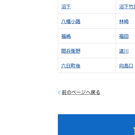
沼下
沼下竹
八幡小路
林崎
福嶋
福田
間兵衛野
道川
六日町後
向高口
前のページへ戻る