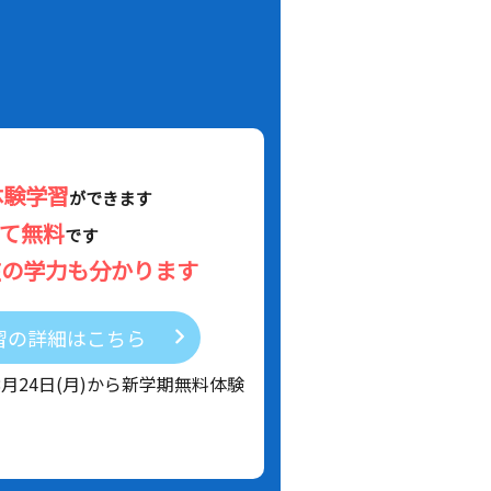
体験学習
ができます
べて無料
です
在の学力も分かります
習の詳細はこちら
8月24日(月)から新学期無料体験