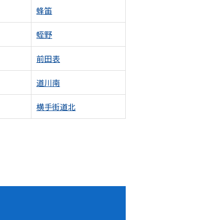
蜂笛
蛭野
前田表
道川南
横手街道北
！