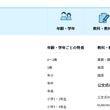
年齢・学年
教科・教
年齢・学年ごとの特長
教科・
0～2歳
算数・
3歳
英語
年少
国語
年中
公文式
年長
公文式
小学1・2年生
KUMO
小学3・4年生