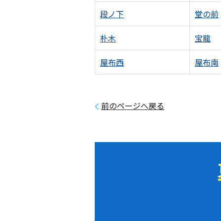
段ノ下
堂の前
朴木
宝龍
屋布西
屋布南
前のページへ戻る