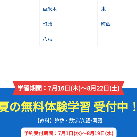
百米木
東
町頭
町西
八萩
学習期間：7月16日(木)～8月22日(土)
夏の無料体験学習 受付中
【教科】算数・数学/英語/国語
予約受付期間：7月1日(水)～8月19日(水)