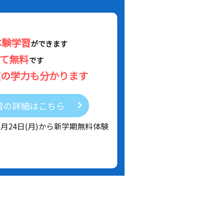
体験学習
ができます
べて無料
です
在の学力も分かります
習の詳細はこちら
8月24日(月)から新学期無料体験