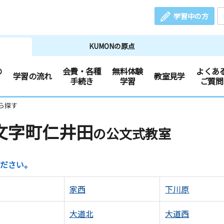
学習中の方
KUMONの原点
の
会費・各種
無料体験
よくあ
学習の流れ
教室見学
手続き
学習
ご質問
ら探す
文字町仁井田
の公文式教室
ださい。
家西
下川原
大道北
大道西