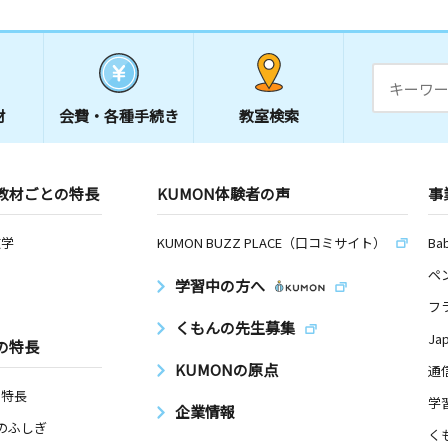
材
会費・
各種手続き
教室検索
教材ごとの特長
KUMON体験者の声
事
数学
KUMON BUZZ PLACE（口コミサイト）
Ba
ペ
学習中の方へ
フ
くもんの先生募集
Ja
の特長
KUMONの原点
通
の特長
学
企業情報
Nのふしぎ
く