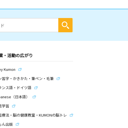
業・活動の広がり
by Kumon
ン習字・かきかた・筆ペン・毛筆
ランス語・ドイツ語
panese（日本語）
信学習
習療法・脳の健康教室・KUMONの脳トレ
もん出版