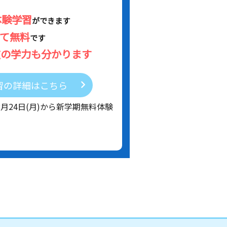
体験学習
ができます
べて無料
です
在の学力も分かります
習の詳細はこちら
8月24日(月)から新学期無料体験