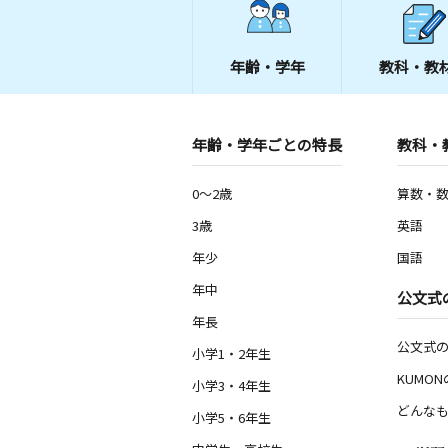
年齢・学年
教科・教
年齢・学年ごとの特長
教科・
0～2歳
算数・
3歳
英語
年少
国語
年中
公文式
年長
公文式
小学1・2年生
KUMO
小学3・4年生
どんなも
小学5・6年生