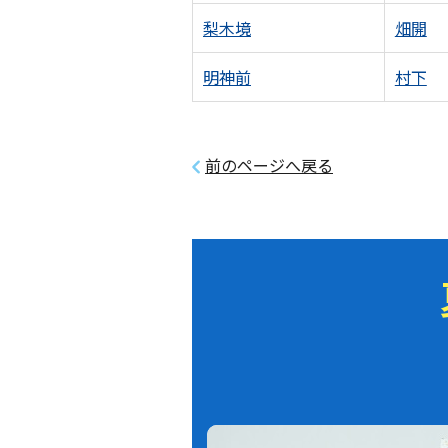
梨木境
畑開
明神前
村下
前のページへ戻る