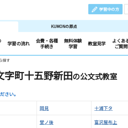
学習中の方
KUMONの原点
の
会費・各種
無料体験
よくあ
学習の流れ
教室見学
手続き
学習
ご質問
ら探す
文字町十五野新田
の公文式教室
ださい。
岡見
十浦下タ
堂ノ後
富沢屋布上