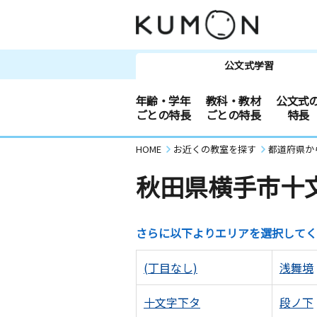
公文式学習
年齢・学年
教科・教材
公文式
ごとの特長
ごとの特長
特長
HOME
お近くの教室を探す
都道府県か
秋田県横手市十
さらに以下よりエリアを選択してく
(丁目なし)
浅舞境
十文字下タ
段ノ下