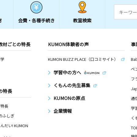
材
会費・
各種手続き
教室検索
教材ごとの特長
KUMON体験者の声
事
数学
KUMON BUZZ PLACE（口コミサイト）
Ba
ペ
学習中の方へ
フ
くもんの先生募集
Ja
の特長
KUMONの原点
通
の特長
学
企業情報
Nのふしぎ
く
んだい! KUMON
TO
施