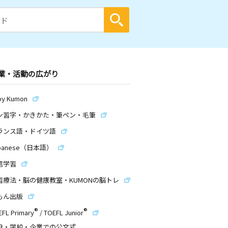
業・活動の広がり
by Kumon
ン習字・かきかた・筆ペン・毛筆
ランス語・ドイツ語
panese（日本語）
信学習
習療法・脳の健康教室・KUMONの脳トレ
もん出版
®
®
EFL Primary
/
TOEFL Junior
設・学校・企業での公文式