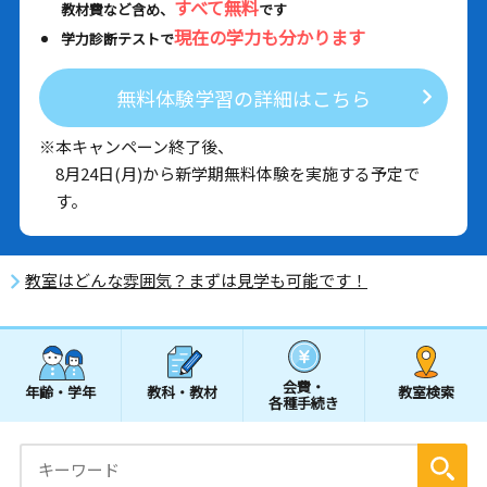
すべて無料
教材費など含め、
です
現在の学力も分かります
学力診断テストで
無料体験学習の詳細はこちら
※本キャンペーン終了後、
8月24日(月)から新学期無料体験を実施する予定で
す。
教室はどんな雰囲気？まずは見学も可能です！
会費・
年齢・学年
教科・教材
教室検索
各種手続き