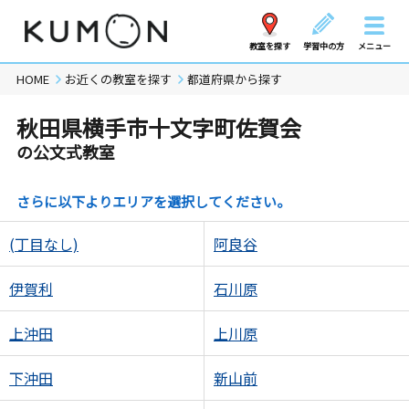
教室を探す
学習中の方
メニュー
HOME
お近くの教室を探す
都道府県から探す
秋田県横手市十文字町佐賀会
の公文式教室
さらに以下よりエリアを選択してください。
(丁目なし)
阿良谷
伊賀利
石川原
上沖田
上川原
下沖田
新山前