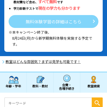
すべて無料
教材費など含め、
です
現在の学力も分かります
学力診断テストで
無料体験学習の詳細はこちら
※本キャンペーン終了後、
8月24日(月)から新学期無料体験を実施する予定で
す。
教室はどんな雰囲気？まずは見学も可能です！
会費・
年齢・学年
教科・教材
教室検索
各種手続き