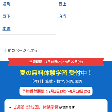
通町
西上
西下
麻当
本町
前のページへ戻る
学習期間：7月16日(木)～8月22日(土)
夏の無料体験学習 受付中！
【教科】算数・数学/英語/国語
予約受付期間：7月1日(水)～8月19日(水)
1週間で計2回、体験学習
ができます