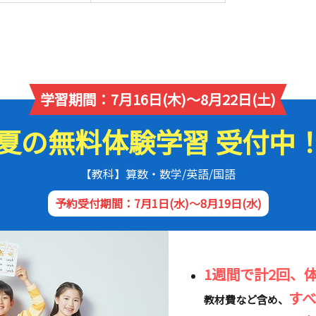
学習期間：7月16日(木)～8月22日(土)
夏の無料体験学習 受付中
【教科】算数・数学/英語/国語
予約受付期間：7月1日(水)～8月19日(水)
1週間で計2回、
す
教材費など含め、