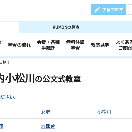
学習中の方
KUMONの原点
の
会費・各種
無料体験
よくあ
学習の流れ
教室見学
手続き
学習
ご質問
ら探す
内小松川
の公文式教室
ださい。
女取
小松川
藤
六郎台