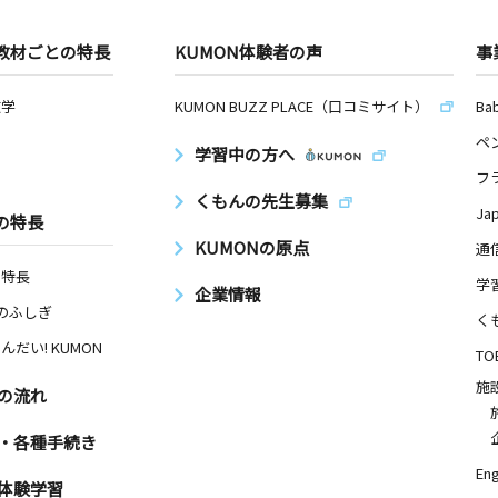
教材ごとの特長
KUMON体験者の声
事
数学
KUMON BUZZ PLACE（口コミサイト）
Ba
ペ
学習中の方へ
フ
くもんの先生募集
Ja
の特長
KUMONの原点
通
の特長
学
企業情報
Nのふしぎ
く
んだい! KUMON
TO
施
の流れ
・各種手続き
Eng
体験学習