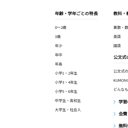
年齢・学年ごとの特長
教科・
0～2歳
算数・
3歳
英語
年少
国語
年中
公文式
年長
公文式
小学1・2年生
KUMO
小学3・4年生
どんなも
小学5・6年生
中学生・高校生
学習
大学生・社会人
会費
無料