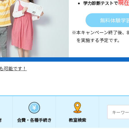
現
学力診断テストで
無料体験学
※本キャンペーン終了後、
を実施する予定です。
も可能です！
材
会費・
各種手続き
教室検索