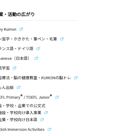
業・活動の広がり
by Kumon
ン習字・かきかた・筆ペン・毛筆
ランス語・ドイツ語
panese（日本語）
信学習
習療法・脳の健康教室・KUMONの脳トレ
もん出版
®
®
EFL Primary
/
TOEFL Junior
設・学校・企業での公文式
施設・学校向け導入事業
企業・学校向け日本語
lish Immersion Activities