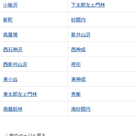
小板沢
下太郎左ェ門林
新町
砂間内
鳥屋場
新井山沢
西石神沢
西神成
西新井山沢
袴形
東小出
東神成
東太郎左ェ門林
秀衡
南越前林
南砂間内
前のページへ戻る