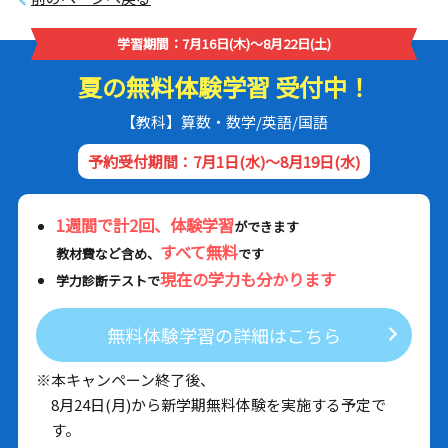
学習期間：7月16日(木)～8月22日(土)
夏の無料体験学習 受付中！
【教科】算数・数学/英語/国語
予約受付期間：7月1日(水)～8月19日(水)
1週間で計2回、体験学習
ができます
すべて無料
教材費など含め、
です
現在の学力も分かります
学力診断テストで
無料体験学習の詳細はこちら
※本キャンペーン終了後、
8月24日(月)から新学期無料体験を実施する予定で
す。