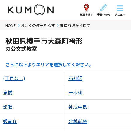
教室を探す
学習中の方
メニュー
HOME
お近くの教室を探す
都道府県から探す
秋田県横手市大森町袴形
の公文式教室
さらに以下よりエリアを選択してください。
(丁目なし)
石神沢
泉橋
一本柳
影取
神成中島
観音森
北越前林