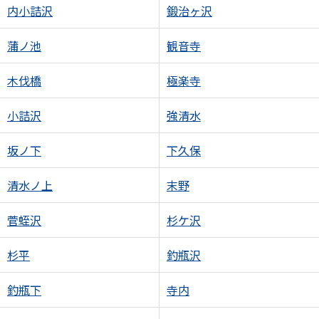
内小詰沢
鍛治ヶ沢
蒲ノ池
観音寺
木伐橋
極楽寺
小詰沢
強清水
坂ノ下
下久保
清水ノ上
末野
菅蛭沢
杉ケ沢
杉平
釣瓶沢
釣瓶下
寺内