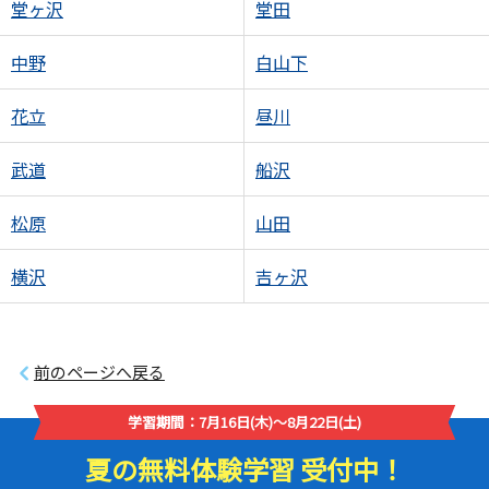
堂ヶ沢
堂田
中野
白山下
花立
昼川
武道
船沢
松原
山田
横沢
吉ヶ沢
前のページへ戻る
学習期間：7月16日(木)～8月22日(土)
夏の無料体験学習 受付中！