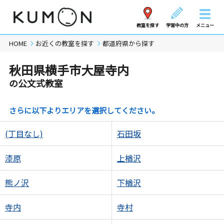
教室を探す
学習中の方
メニュー
HOME
お近くの教室を探す
都道府県から探す
秋田県横手市大屋寺内
の公文式教室
さらに以下よりエリアを選択してください。
(丁目なし)
石田坂
漆原
上楢沢
熊ノ沢
下楢沢
寺内
寺村