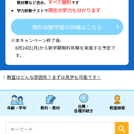
すべて無料
教材費など含め、
です
現在の学力も分かります
学力診断テストで
無料体験学習の詳細はこちら
※本キャンペーン終了後、
8月24日(月)から新学期無料体験を実施する予定で
す。
教室はどんな雰囲気？まずは見学も可能です！
会費・
年齢・学年
教科・教材
教室検索
各種手続き