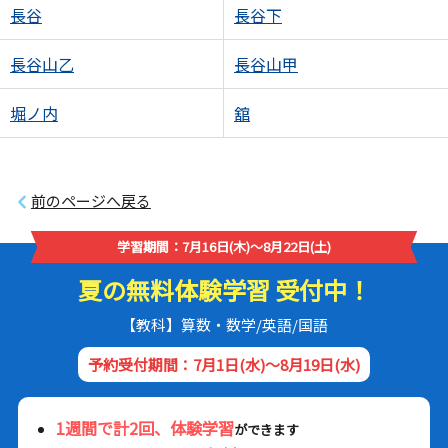
長谷
長谷下
長谷山乙
長谷山甲
堀ノ内
舘
前のページへ戻る
学習期間：7月16日(木)～8月22日(土)
夏の無料体験学習 受付中！
【教科】算数・数学/英語/国語
予約受付期間：7月1日(水)～8月19日(水)
1週間で計2回、体験学習
ができます