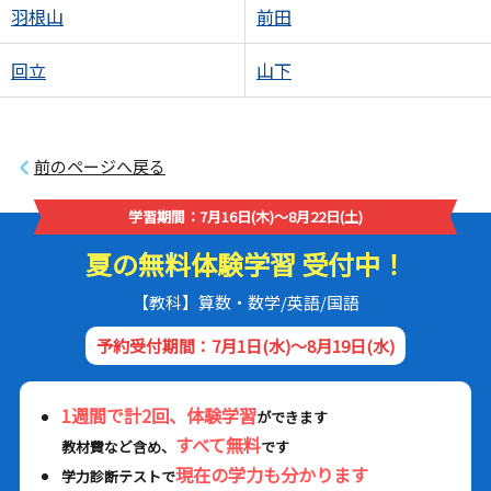
羽根山
前田
回立
山下
前のページへ戻る
学習期間：7月16日(木)～8月22日(土)
夏の無料体験学習 受付中！
【教科】算数・数学/英語/国語
予約受付期間：7月1日(水)～8月19日(水)
1週間で計2回、体験学習
ができます
すべて無料
教材費など含め、
です
現在の学力も分かります
学力診断テストで