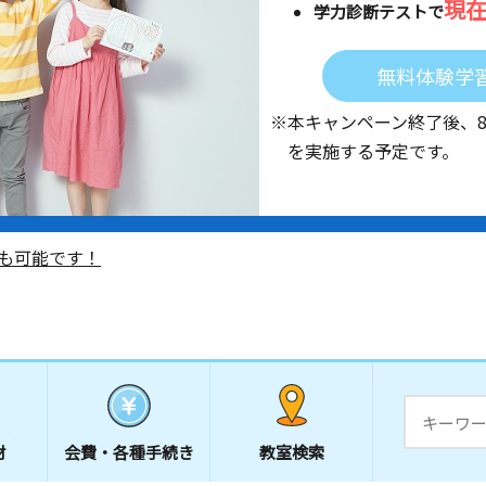
現
学力診断テストで
無料体験学
※本キャンペーン終了後、
を実施する予定です。
も可能です！
材
会費・
各種手続き
教室検索