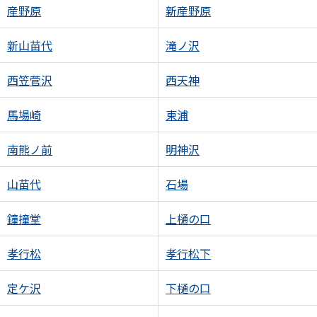
産野原
新産野原
新山苗代
滝ノ沢
西笠菅沢
西天神
馬場崎
東浦
南熊ノ前
明神沢
山苗代
石場
鐘撞堂
上樋の口
孝行松
孝行松下
定ケ沢
下樋の口