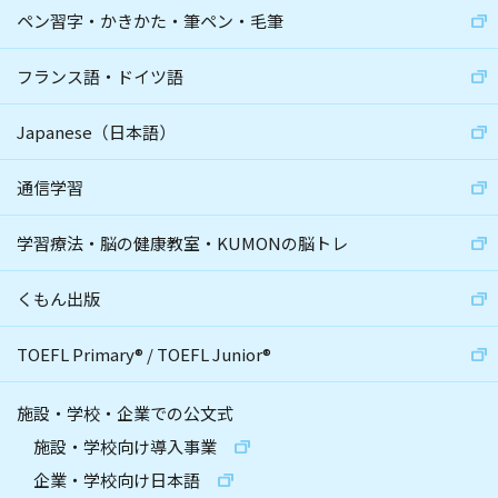
ペン習字・かきかた・筆ペン・毛筆
フランス語・ドイツ語
Japanese（日本語）
通信学習
学習療法・脳の健康教室・KUMONの脳トレ
くもん出版
TOEFL Primary
®
/
TOEFL Junior
®
施設・学校・企業での公文式
施設・学校向け導入事業
企業・学校向け日本語