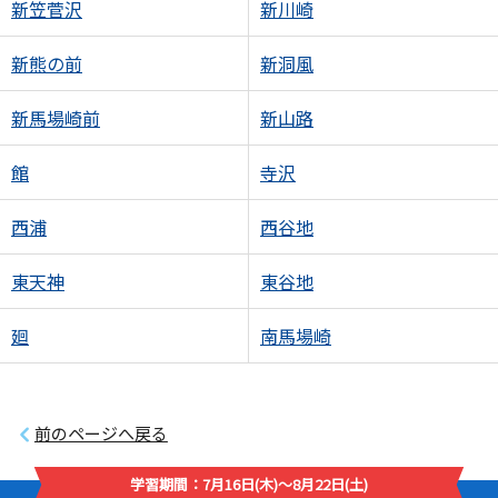
新笠菅沢
新川崎
新熊の前
新洞風
新馬場崎前
新山路
館
寺沢
西浦
西谷地
東天神
東谷地
廻
南馬場崎
前のページへ戻る
学習期間：7月16日(木)～8月22日(土)