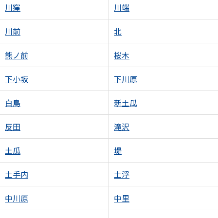
川窪
川端
川前
北
熊ノ前
桜木
下小坂
下川原
白鳥
新土瓜
反田
滝沢
土瓜
堤
土手内
土浮
中川原
中里