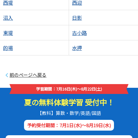
西堤
西迎
沼入
日影
東堤
古小路
的場
水押
前のページへ戻る
学習期間：7月16日(木)～8月22日(土)
夏の無料体験学習 受付中！
【教科】算数・数学/英語/国語
予約受付期間：7月1日(水)～8月19日(水)