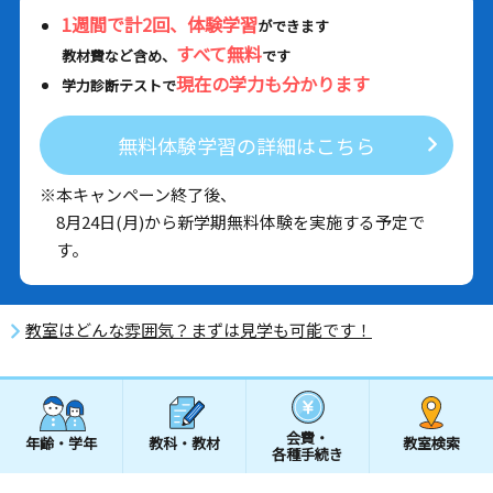
1週間で計2回、体験学習
ができます
すべて無料
教材費など含め、
です
現在の学力も分かります
学力診断テストで
無料体験学習の詳細はこちら
※本キャンペーン終了後、
8月24日(月)から新学期無料体験を実施する予定で
す。
教室はどんな雰囲気？まずは見学も可能です！
会費・
年齢・学年
教科・教材
教室検索
各種手続き