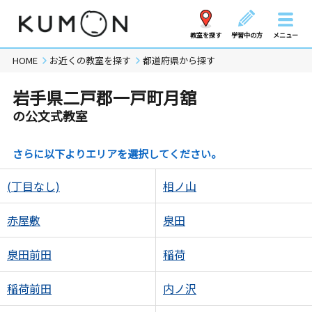
教室を探す
学習中の方
メニュー
HOME
お近くの教室を探す
都道府県から探す
岩手県二戸郡一戸町月舘
の公文式教室
さらに以下よりエリアを選択してください。
(丁目なし)
相ノ山
赤屋敷
泉田
泉田前田
稲荷
稲荷前田
内ノ沢