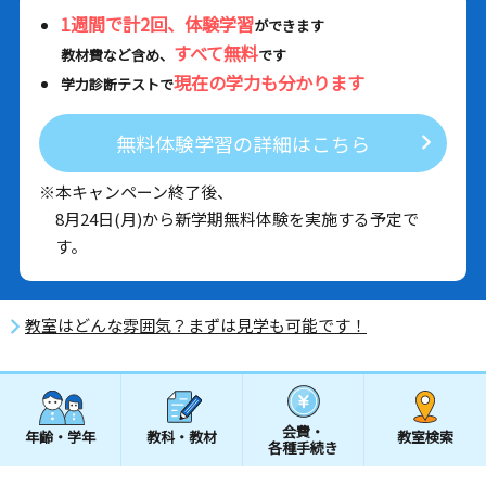
1週間で計2回、体験学習
ができます
すべて無料
教材費など含め、
です
現在の学力も分かります
学力診断テストで
無料体験学習の詳細はこちら
※本キャンペーン終了後、
8月24日(月)から新学期無料体験を実施する予定で
す。
教室はどんな雰囲気？まずは見学も可能です！
会費・
年齢・学年
教科・教材
教室検索
各種手続き