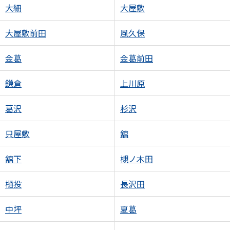
大細
大屋敷
大屋敷前田
風久保
金葛
金葛前田
鎌倉
上川原
葛沢
杉沢
只屋敷
舘
舘下
槻ノ木田
樋投
長沢田
中坪
夏葛