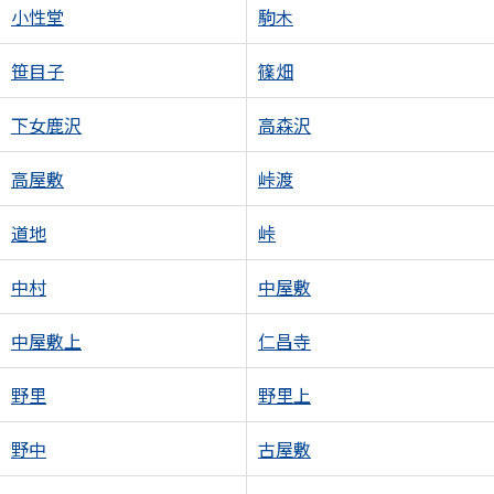
小性堂
駒木
笹目子
篠畑
下女鹿沢
高森沢
高屋敷
峠渡
道地
峠
中村
中屋敷
中屋敷上
仁昌寺
野里
野里上
野中
古屋敷