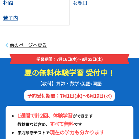
朴舘
女鹿口
若子内
前のページへ戻る
学習期間：7月16日(木)～8月22日(土)
夏の無料体験学習 受付中！
【教科】算数・数学/英語/国語
予約受付期間：7月1日(水)～8月19日(水)
1週間で計2回、体験学習
ができます
すべて無料
教材費など含め、
です
現在の学力も分かります
学力診断テストで