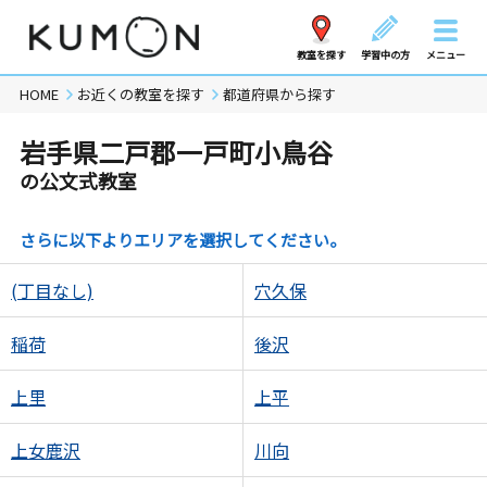
教室を探す
学習中の方
メニュー
HOME
お近くの教室を探す
都道府県から探す
岩手県二戸郡一戸町小鳥谷
の公文式教室
さらに以下よりエリアを選択してください。
(丁目なし)
穴久保
稲荷
後沢
上里
上平
上女鹿沢
川向