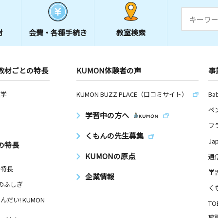
材
会費・
各種手続き
教室検索
教材ごとの特長
KUMON体験者の声
事
数学
KUMON BUZZ PLACE（口コミサイト）
Ba
ペ
学習中の方へ
フ
くもんの先生募集
Ja
の特長
KUMONの原点
通
の特長
学
企業情報
Nのふしぎ
く
んだい! KUMON
TO
施