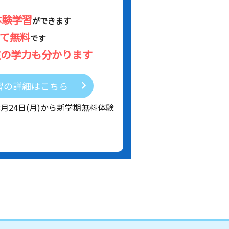
体験学習
ができます
べて無料
です
在の学力も分かります
習の詳細はこちら
8月24日(月)から新学期無料体験