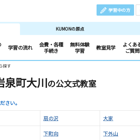
学習中の方
KUMONの原点
の
会費・各種
無料体験
よくあ
学習の流れ
教室見学
手続き
学習
ご質問
ら探す
岩泉町大川
の公文式教室
ださい。
扇の沢
大家
下町向
下外山