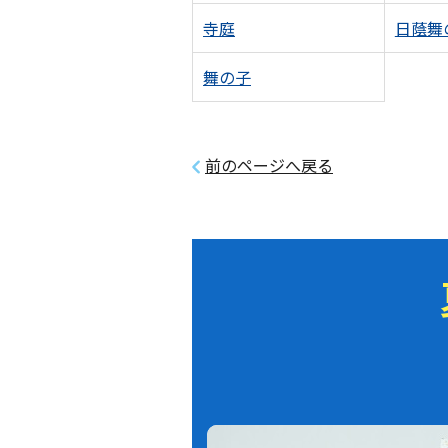
寺庭
日蔭舞
舞の子
前のページへ戻る