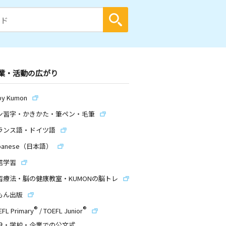
業・活動の広がり
by Kumon
ン習字・かきかた・筆ペン・毛筆
ランス語・ドイツ語
panese（日本語）
信学習
習療法・脳の健康教室・KUMONの脳トレ
もん出版
®
®
EFL Primary
/
TOEFL Junior
設・学校・企業での公文式