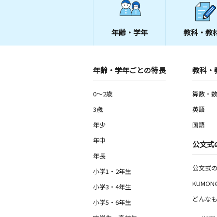
年齢・学年
教科・教
年齢・学年ごとの特長
教科・
0～2歳
算数・
3歳
英語
年少
国語
年中
公文式
年長
公文式
小学1・2年生
KUMO
小学3・4年生
どんなも
小学5・6年生