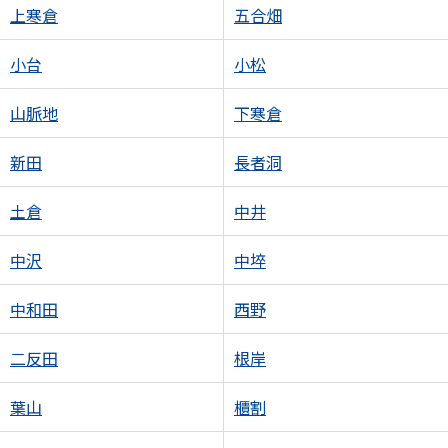
上寒倉
五合畑
小台
小松
山脈地
下寒倉
新田
長者洞
土倉
中井
中沢
中埣
中和田
西野
二反田
根岸
葉山
櫃割