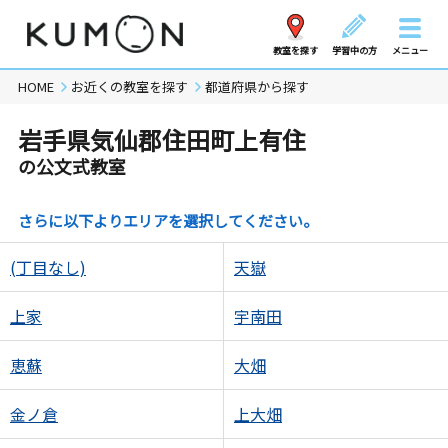
教室を探す
学習中の方
メニュー
HOME
お近くの教室を探す
都道府県から探す
岩手県気仙郡住田町上有住
の公文式教室
さらに以下よりエリアを選択してください。
(丁目なし)
天嶽
上家
宇南田
恵蘇
大畑
金ノ倉
上大畑