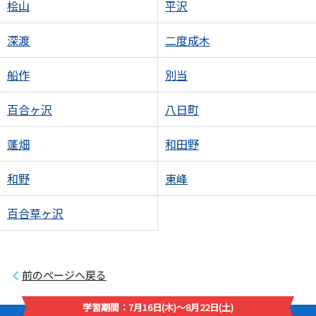
桧山
平沢
深渡
二度成木
船作
別当
百合ヶ沢
八日町
蓬畑
和田野
和野
東峰
百合草ヶ沢
前のページへ戻る
学習期間：7月16日(木)～8月22日(土)