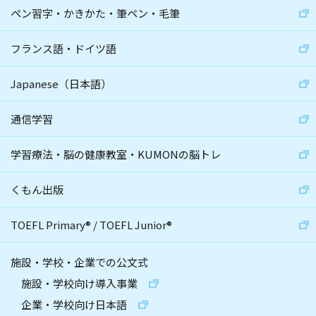
ペン習字・かきかた・筆ペン・毛筆
フランス語・ドイツ語
Japanese（日本語）
通信学習
学習療法・脳の健康教室・KUMONの脳トレ
くもん出版
TOEFL Primary
®
/
TOEFL Junior
®
施設・学校・企業での公文式
施設・学校向け導入事業
企業・学校向け日本語