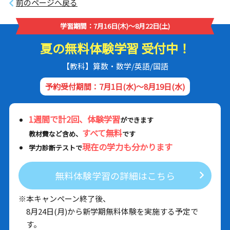
前のページへ戻る
学習期間：7月16日(木)～8月22日(土)
夏の無料体験学習 受付中！
【教科】算数・数学/英語/国語
予約受付期間：7月1日(水)～8月19日(水)
1週間で計2回、体験学習
ができます
すべて無料
教材費など含め、
です
現在の学力も分かります
学力診断テストで
無料体験学習の詳細はこちら
※本キャンペーン終了後、
8月24日(月)から新学期無料体験を実施する予定で
す。