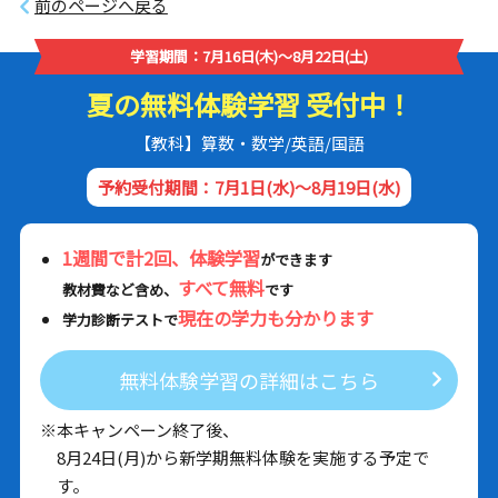
前のページへ戻る
学習期間：7月16日(木)～8月22日(土)
夏の無料体験学習 受付中！
【教科】算数・数学/英語/国語
予約受付期間：7月1日(水)～8月19日(水)
1週間で計2回、体験学習
ができます
すべて無料
教材費など含め、
です
現在の学力も分かります
学力診断テストで
無料体験学習の詳細はこちら
※本キャンペーン終了後、
8月24日(月)から新学期無料体験を実施する予定で
す。