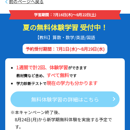
前のページへ戻る
学習期間：7月16日(木)～8月22日(土)
夏の無料体験学習 受付中！
【教科】算数・数学/英語/国語
予約受付期間：7月1日(水)～8月19日(水)
1週間で計2回、体験学習
ができます
すべて無料
教材費など含め、
です
現在の学力も分かります
学力診断テストで
無料体験学習の詳細はこちら
※本キャンペーン終了後、
8月24日(月)から新学期無料体験を実施する予定で
す。