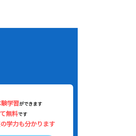
！
体験学習
ができます
べて無料
です
在の学力も分かります