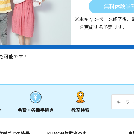
無料体験学
※本キャンペーン終了後、
を実施する予定です。
も可能です！
材
会費・
各種手続き
教室検索
教材ごとの特長
KUMON体験者の声
事