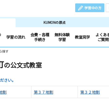
学習中の方
KUMONの原点
の
会費・各種
無料体験
よくあ
学習の流れ
教室見学
手続き
学習
ご質問
ら探す
町
の公文式教室
ださい。
地割
第３７地割
第３２地割