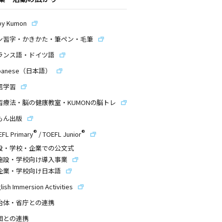
by Kumon
ン習字・かきかた・筆ペン・毛筆
ランス語・ドイツ語
panese（日本語）
信学習
習療法・脳の健康教室・KUMONの脳トレ
もん出版
®
®
EFL Primary
/
TOEFL Junior
設・学校・企業での公文式
施設・学校向け導入事業
企業・学校向け日本語
lish Immersion Activities
治体・省庁との連携
団との連携