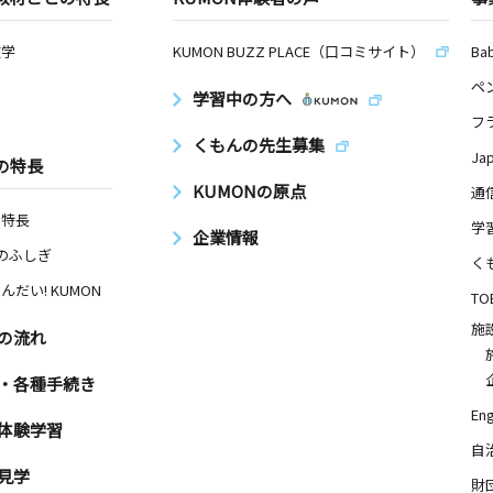
数学
KUMON BUZZ PLACE（口コミサイト）
Ba
ペ
学習中の方へ
フ
くもんの先生募集
Ja
の特長
KUMONの原点
通
の特長
学
企業情報
Nのふしぎ
く
んだい! KUMON
TO
施
の流れ
・各種手続き
Eng
体験学習
自
見学
財