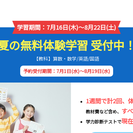
学習期間：7月16日(木)～8月22日(土)
夏の無料体験学習 受付中
【教科】算数・数学/英語/国語
予約受付期間：7月1日(水)～8月19日(水)
1週間で計2回、
す
教材費など含め、
現
学力診断テストで