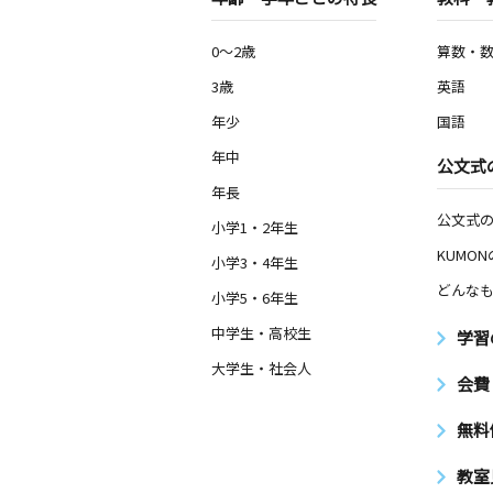
0～2歳
算数・
3歳
英語
年少
国語
年中
公文式
年長
公文式
小学1・2年生
KUMO
小学3・4年生
どんなも
小学5・6年生
中学生・高校生
学習
大学生・社会人
会費
無料
教室