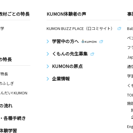
教材ごとの特長
KUMON体験者の声
事
数学
KUMON BUZZ PLACE（口コミサイト）
Ba
ペ
学習中の方へ
フ
くもんの先生募集
Ja
の特長
KUMONの原点
通
の特長
学
企業情報
Nのふしぎ
く
んだい! KUMON
TO
施
の流れ
・各種手続き
Eng
体験学習