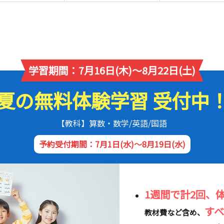
学習期間：7月16日(木)～8月22日(土)
夏の無料体験学習 受付中
【教科】算数・数学/英語/国語
予約受付期間：7月1日(水)～8月19日(水)
1週間で計2回、
す
教材費など含め、