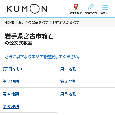
教室を探す
学習中の方
メニュー
HOME
お近くの教室を探す
都道府県から探す
岩手県宮古市箱石
の公文式教室
さらに以下よりエリアを選択してください。
(丁目なし)
第１地割
第２地割
第３地割
第４地割
第５地割
第６地割