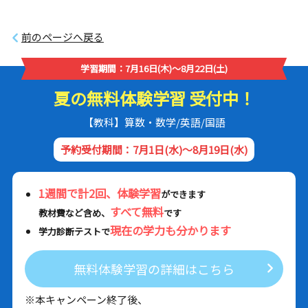
前のページへ戻る
学習期間：7月16日(木)～8月22日(土)
夏の無料体験学習 受付中！
【教科】算数・数学/英語/国語
予約受付期間：7月1日(水)～8月19日(水)
1週間で計2回、体験学習
ができます
すべて無料
教材費など含め、
です
現在の学力も分かります
学力診断テストで
無料体験学習の詳細はこちら
※本キャンペーン終了後、