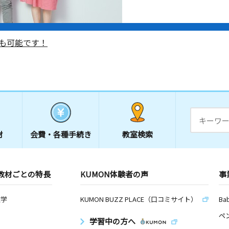
も可能です！
材
会費・
各種手続き
教室検索
教材ごとの特長
KUMON体験者の声
事
数学
KUMON BUZZ PLACE（口コミサイト）
Ba
ペ
学習中の方へ