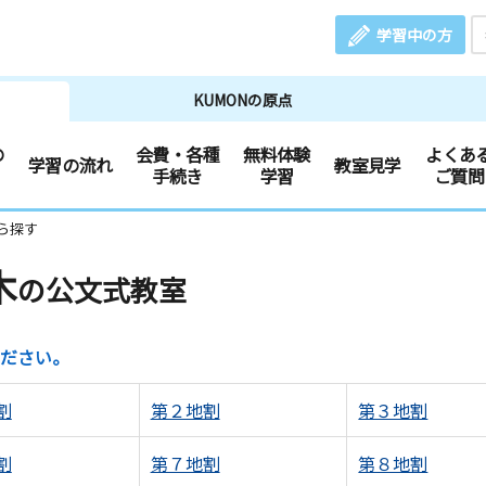
学習中の方
KUMONの原点
の
会費・各種
無料体験
よくあ
学習の流れ
教室見学
手続き
学習
ご質問
ら探す
木
の公文式教室
ださい。
割
第２地割
第３地割
割
第７地割
第８地割