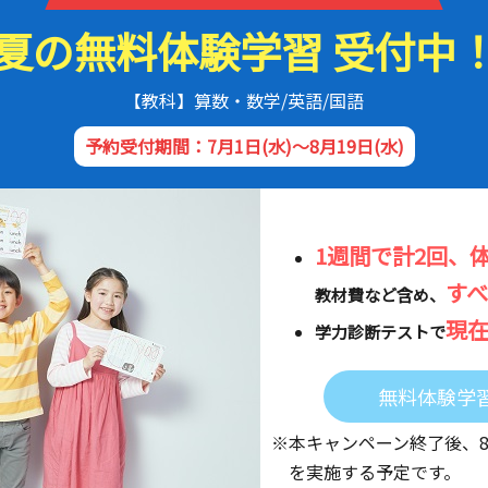
夏の無料体験学習 受付中
【教科】算数・数学/英語/国語
予約受付期間：7月1日(水)～8月19日(水)
1週間で計2回、
す
教材費など含め、
現
学力診断テストで
無料体験学
※本キャンペーン終了後、
を実施する予定です。