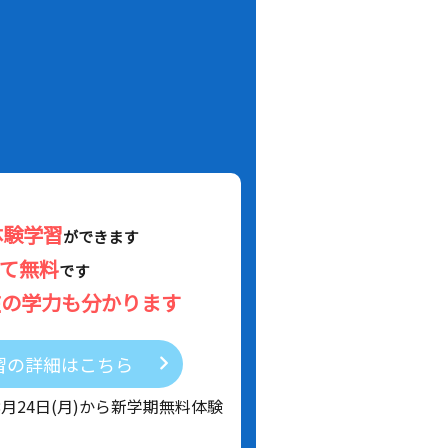
！
体験学習
ができます
べて無料
です
在の学力も分かります
習の詳細はこちら
8月24日(月)から新学期無料体験