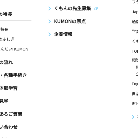
フ
くもんの先生募集
Ja
の特長
KUMONの原点
通
の特長
学
企業情報
Nのふしぎ
く
んだい! KUMON
TO
施
の流れ
・各種手続き
Eng
体験学習
自
見学
財
あるご質問
い合わせ