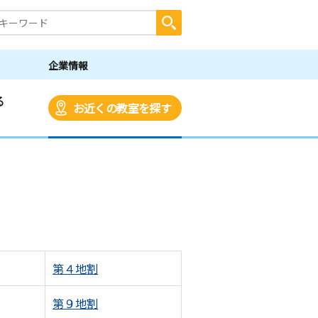
企業情報
る
お近くの教室を探す
第４地割
第９地割