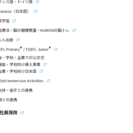
ランス語・ドイツ語
panese（日本語）
信学習
習療法・脳の健康教室・KUMONの脳トレ
もん出版
®
®
EFL Primary
/
TOEFL Junior
設・学校・企業での公文式
施設・学校向け導入事業
企業・学校向け日本語
lish Immersion Activities
治体・省庁との連携
団との連携
社員採用