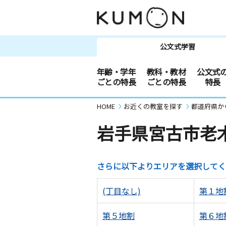
公文式学習
年齢・学年
教科・教材
公文式
ごとの特長
ごとの特長
特長
HOME
お近くの教室を探す
都道府県か
岩手県宮古市老
さらに以下よりエリアを選択してく
(丁目なし)
第１地
第５地割
第６地