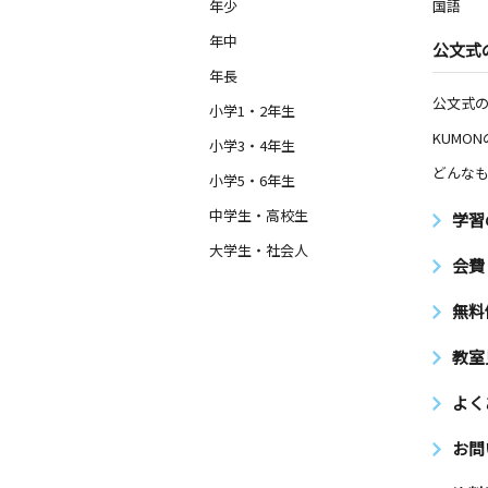
年少
国語
年中
公文式
年長
公文式
小学1・2年生
KUMO
小学3・4年生
どんなも
小学5・6年生
中学生・高校生
学習
大学生・社会人
会費
無料
教室
よく
お問