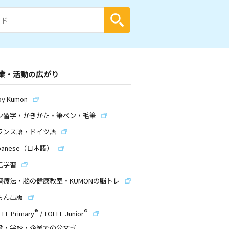
業・活動の広がり
by Kumon
ン習字・かきかた・筆ペン・毛筆
ランス語・ドイツ語
panese（日本語）
信学習
習療法・脳の健康教室・KUMONの脳トレ
もん出版
®
®
EFL Primary
/
TOEFL Junior
設・学校・企業での公文式