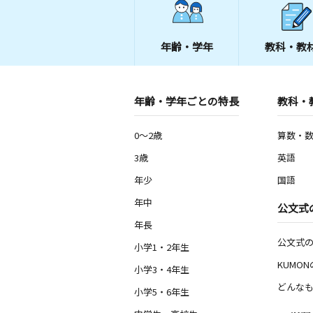
年齢・学年
教科・教
年齢・学年ごとの特長
教科・
0～2歳
算数・
3歳
英語
年少
国語
年中
公文式
年長
公文式
小学1・2年生
KUMO
小学3・4年生
どんなも
小学5・6年生