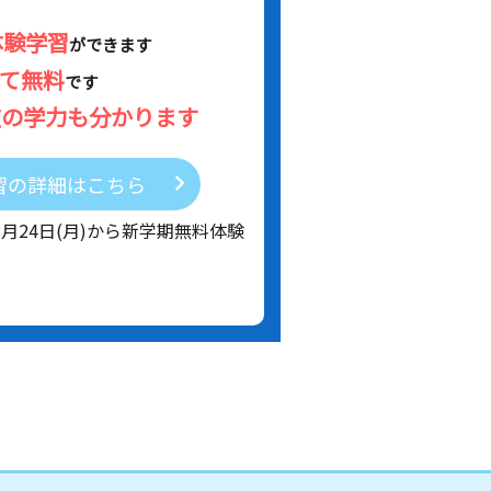
体験学習
ができます
べて無料
です
在の学力も分かります
習の詳細はこちら
8月24日(月)から新学期無料体験