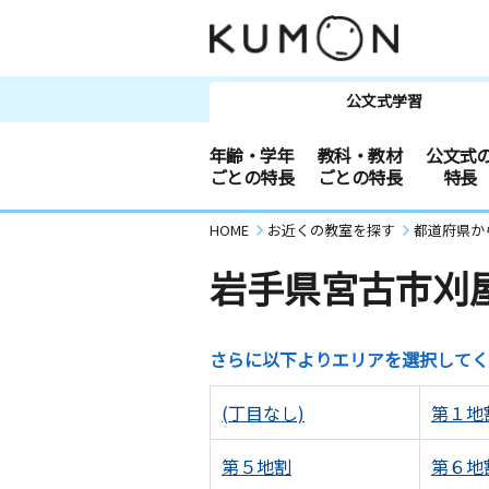
公文式学習
年齢・学年
教科・教材
公文式
ごとの特長
ごとの特長
特長
HOME
お近くの教室を探す
都道府県か
岩手県宮古市刈
さらに以下よりエリアを選択してく
(丁目なし)
第１地
第５地割
第６地