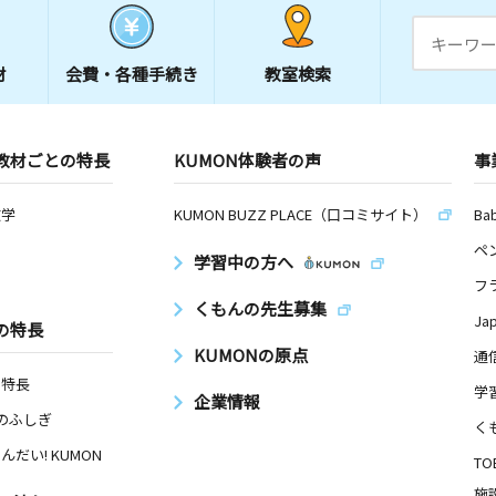
材
会費・
各種手続き
教室検索
教材ごとの特長
KUMON体験者の声
事
数学
KUMON BUZZ PLACE（口コミサイト）
Ba
ペ
学習中の方へ
フ
くもんの先生募集
Ja
の特長
KUMONの原点
通
の特長
学
企業情報
Nのふしぎ
く
んだい! KUMON
TO
施