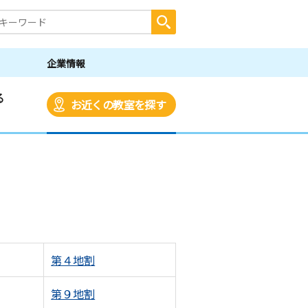
企業情報
る
お近くの教室を探す
第４地割
第９地割