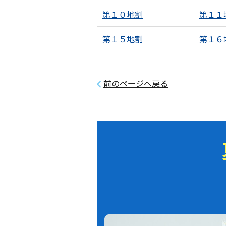
第１０地割
第１１
第１５地割
第１６
前のページへ戻る