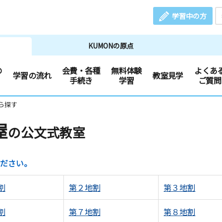
学習中の方
KUMONの原点
の
会費・各種
無料体験
よくあ
学習の流れ
教室見学
手続き
学習
ご質問
ら探す
屋
の公文式教室
ださい。
割
第２地割
第３地割
割
第７地割
第８地割