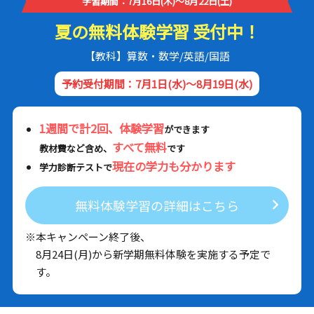
学習期間：7月16日(木)～8月22日(土)
夏の無料体験学習 受付中！
【教科】算数・数学/英語/国語
予約受付期間：7月1日(水)～8月19日(水)
1週間で計2回、体験学習
ができます
すべて無料
教材費など含め、
です
現在の学力も分かります
学力診断テストで
無料体験学習の詳細はこちら
※本キャンペーン終了後、
8月24日(月)から新学期無料体験を実施する予定で
す。