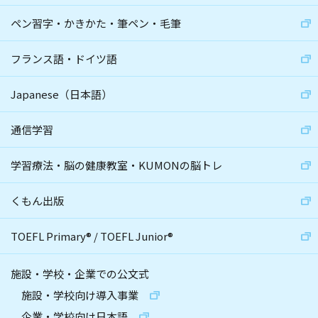
ペン習字・かきかた・筆ペン・毛筆
フランス語・ドイツ語
Japanese（日本語）
通信学習
学習療法・脳の健康教室・KUMONの脳トレ
くもん出版
TOEFL Primary
®
/
TOEFL Junior
®
施設・学校・企業での公文式
施設・学校向け導入事業
企業・学校向け日本語