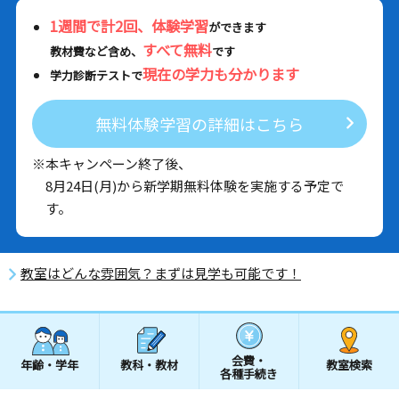
1週間で計2回、体験学習
ができます
すべて無料
教材費など含め、
です
現在の学力も分かります
学力診断テストで
無料体験学習の詳細はこちら
※本キャンペーン終了後、
8月24日(月)から新学期無料体験を実施する予定で
す。
教室はどんな雰囲気？まずは見学も可能です！
会費・
年齢・学年
教科・教材
教室検索
各種手続き