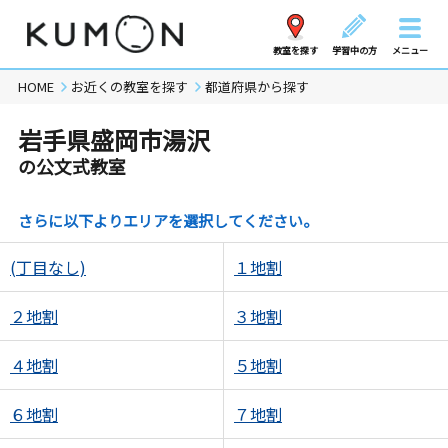
教室を探す
学習中の方
メニュー
HOME
お近くの教室を探す
都道府県から探す
岩手県盛岡市湯沢
の公文式教室
さらに以下よりエリアを選択してください。
(丁目なし)
１地割
２地割
３地割
４地割
５地割
６地割
７地割