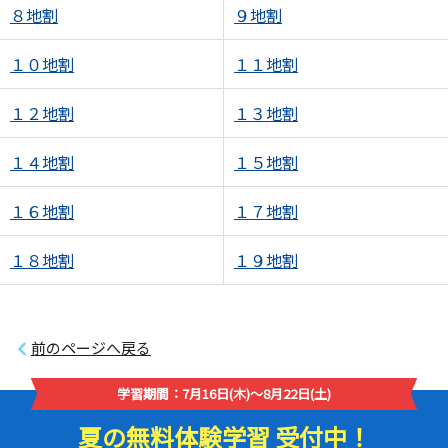
８地割
９地割
１０地割
１１地割
１２地割
１３地割
１４地割
１５地割
１６地割
１７地割
１８地割
１９地割
前のページへ戻る
学習期間：7月16日(木)～8月22日(土)
夏の無料体験学習 受付中！