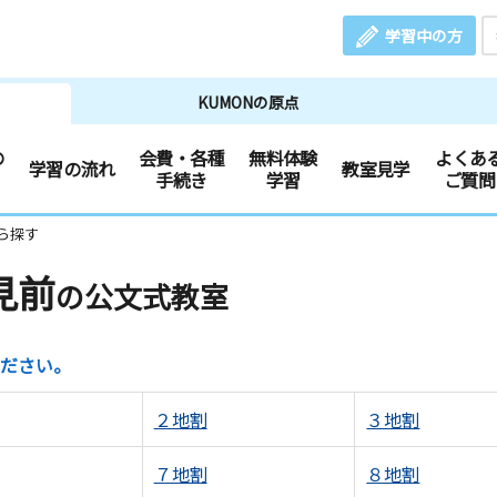
学習中の方
KUMONの原点
の
会費・各種
無料体験
よくあ
学習の流れ
教室見学
手続き
学習
ご質問
ら探す
見前
の公文式教室
ださい。
２地割
３地割
７地割
８地割