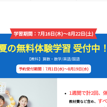
学習期間：7月16日(木)～8月22日(土)
夏の無料体験学習 受付中
【教科】算数・数学/英語/国語
予約受付期間：7月1日(水)～8月19日(水)
1週間で計2回、
す
教材費など含め、