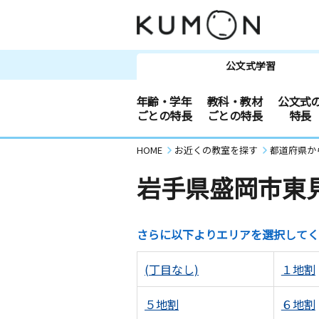
公文式学習
年齢・学年
教科・教材
公文式
ごとの特長
ごとの特長
特長
HOME
お近くの教室を探す
都道府県か
岩手県盛岡市東
さらに以下よりエリアを選択してく
(丁目なし)
１地割
５地割
６地割