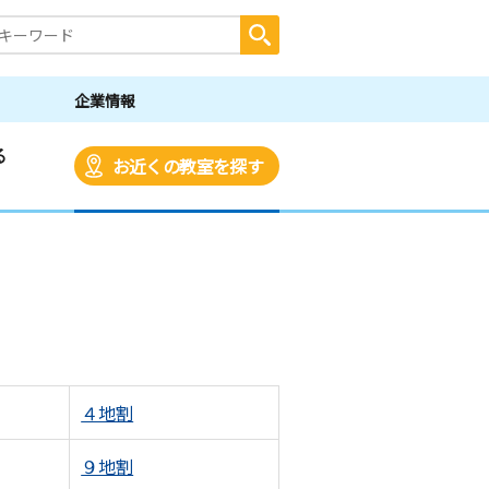
企業情報
る
お近くの教室を探す
４地割
９地割