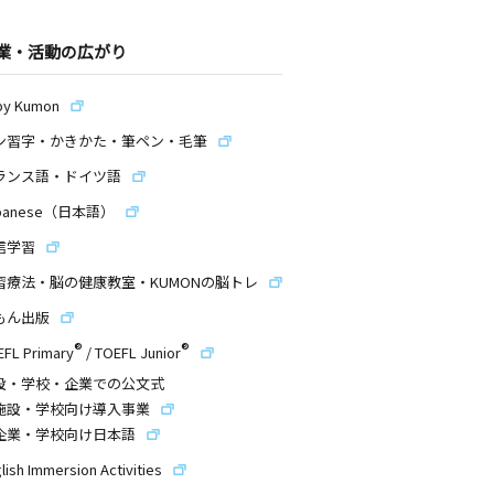
業・活動の広がり
by Kumon
ン習字・かきかた・筆ペン・毛筆
ランス語・ドイツ語
panese（日本語）
信学習
習療法・脳の健康教室・KUMONの脳トレ
もん出版
®
®
EFL Primary
/
TOEFL Junior
設・学校・企業での公文式
施設・学校向け導入事業
企業・学校向け日本語
lish Immersion Activities