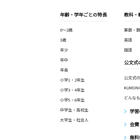
年齢・学年ごとの特長
教科・
0～2歳
算数・
3歳
英語
年少
国語
年中
公文式
年長
公文式
小学1・2年生
KUMO
小学3・4年生
どんなも
小学5・6年生
中学生・高校生
学習
大学生・社会人
会費
無料