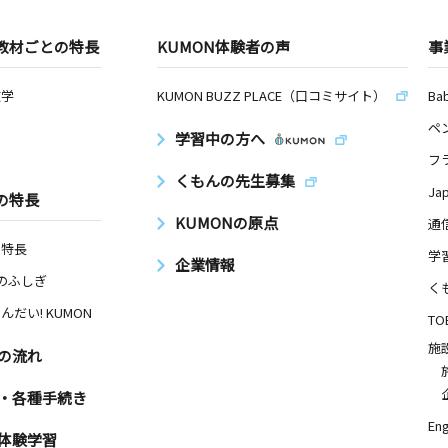
教材ごとの特長
KUMON体験者の声
事
数学
KUMON BUZZ PLACE（口コミサイト）
Ba
ペ
学習中の方へ
フ
くもんの先生募集
Ja
の特長
KUMONの原点
通
の特長
学
企業情報
Nのふしぎ
く
んだい! KUMON
TO
施
の流れ
・各種手続き
Eng
体験学習