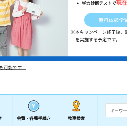
現
学力診断テストで
無料体験学
※本キャンペーン終了後、
を実施する予定です。
も可能です！
材
会費・
各種手続き
教室検索