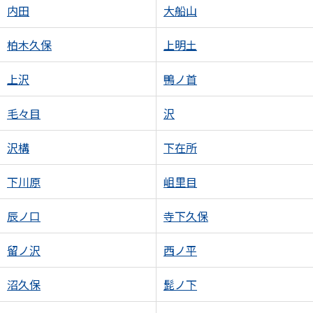
内田
大船山
柏木久保
上明土
上沢
鴨ノ首
毛々目
沢
沢構
下在所
下川原
岨里目
辰ノ口
寺下久保
留ノ沢
西ノ平
沼久保
髭ノ下