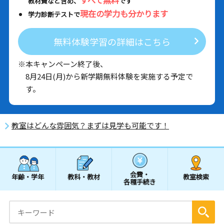
教材費など含め、
です
現在の学力も分かります
学力診断テストで
無料体験学習の詳細はこちら
※本キャンペーン終了後、
8月24日(月)から新学期無料体験を実施する予定で
す。
教室はどんな雰囲気？まずは見学も可能です！
会費・
年齢・学年
教科・教材
教室検索
各種手続き