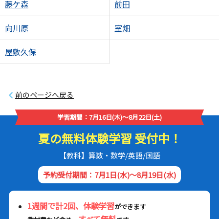
藤ケ森
前田
向川原
室畑
屋敷久保
前のページへ戻る
学習期間：7月16日(木)～8月22日(土)
夏の無料体験学習 受付中！
【教科】算数・数学/英語/国語
予約受付期間：7月1日(水)～8月19日(水)
1週間で計2回、体験学習
ができます
すべて無料