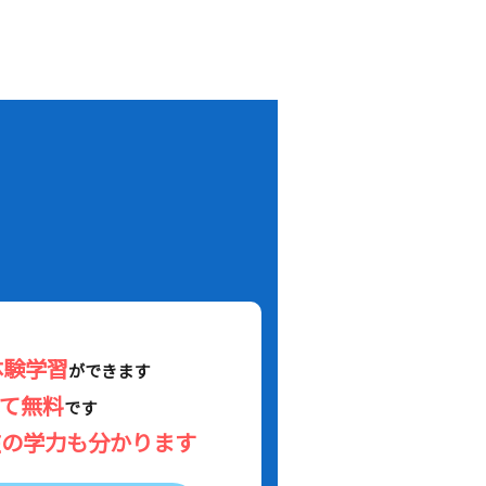
！
体験学習
ができます
べて無料
です
在の学力も分かります