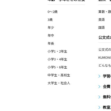
0～2歳
算数・
3歳
英語
年少
国語
年中
公文式
年長
公文式
小学1・2年生
KUMO
小学3・4年生
どんなも
小学5・6年生
中学生・高校生
学習
大学生・社会人
会費
無料
教室