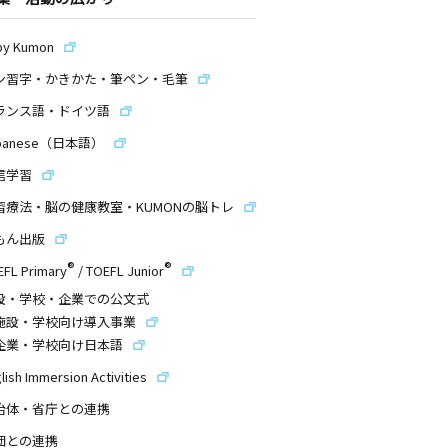
by Kumon
ン習字・かきかた・筆ペン・毛筆
ランス語・ドイツ語
panese（日本語）
信学習
習療法・脳の健康教室・KUMONの脳トレ
もん出版
®
®
EFL Primary
/
TOEFL Junior
設・学校・企業での公文式
施設・学校向け導入事業
企業・学校向け日本語
lish Immersion Activities
治体・省庁との連携
団との連携