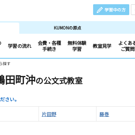
学習中の方
KUMONの原点
の
会費・各種
無料体験
よくあ
学習の流れ
教室見学
手続き
学習
ご質問
ら探す
鶴田町沖
の公文式教室
ださい。
片田野
藤巻