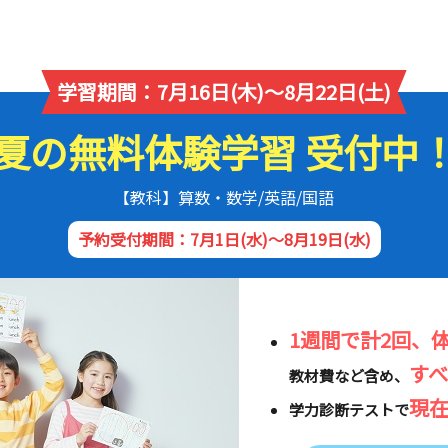
学習期間：7月16日(木)～8月22日(土)
夏の無料体験学習 受付中
【教科】算数・数学/英語/国語
予約受付期間：7月1日(水)～8月19日(水)
1週間で計2回、
す
教材費など含め、
現
学力診断テストで