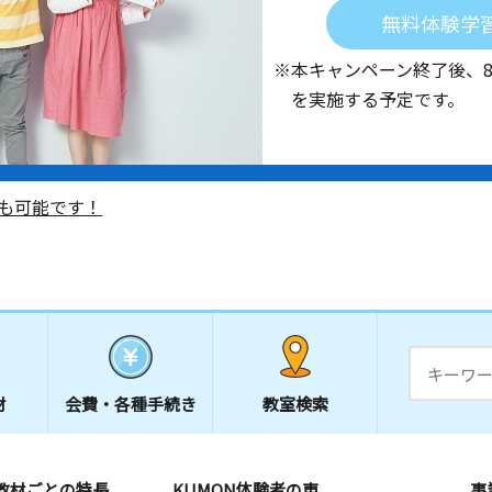
無料体験学
※本キャンペーン終了後、
を実施する予定です。
も可能です！
材
会費・
各種手続き
教室検索
教材ごとの特長
KUMON体験者の声
事