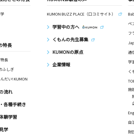
数学
KUMON BUZZ PLACE（口コミサイト）
Ba
ペ
学習中の方へ
フ
くもんの先生募集
Ja
の特長
KUMONの原点
通
の特長
学
企業情報
Nのふしぎ
く
んだい! KUMON
TO
施
の流れ
・各種手続き
Eng
体験学習
自
見学
財