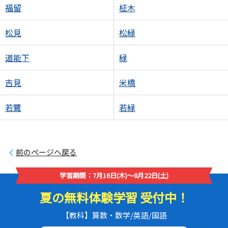
福留
柾木
松見
松緑
道能下
緑
吉見
米橋
若鷺
若緑
前のページへ戻る
学習期間：7月16日(木)～8月22日(土)
夏の無料体験学習 受付中！
【教科】算数・数学/英語/国語