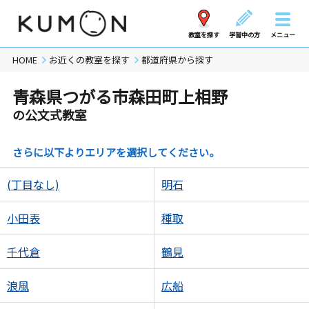
教室を探す
学習中の方
メニュー
HOME
お近くの教室を探す
都道府県から探す
青森県つがる市森田町上相野
の公文式教室
さらに以下よりエリアを選択してください。
(丁目なし)
明石
小田表
種取
千代倉
鶴見
浪風
広船