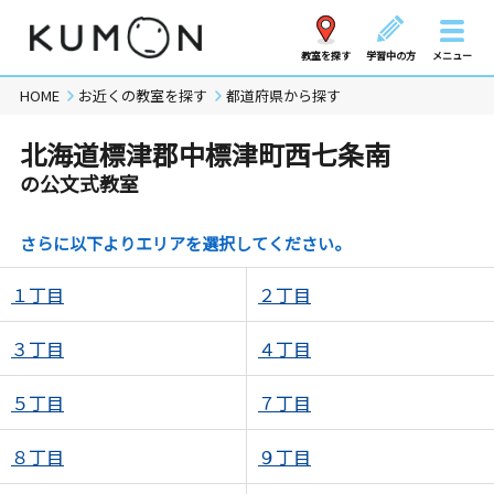
教室を探す
学習中の方
メニュー
HOME
お近くの教室を探す
都道府県から探す
北海道標津郡中標津町西七条南
の公文式教室
さらに以下よりエリアを選択してください。
１丁目
２丁目
３丁目
４丁目
５丁目
７丁目
８丁目
９丁目