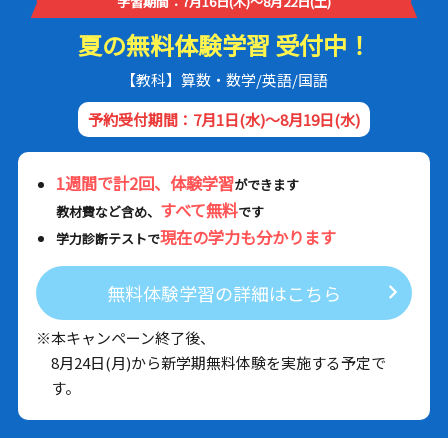
学習期間：7月16日(木)～8月22日(土)
夏の無料体験学習 受付中！
【教科】算数・数学/英語/国語
予約受付期間：7月1日(水)～8月19日(水)
1週間で計2回、体験学習
ができます
すべて無料
教材費など含め、
です
現在の学力も分かります
学力診断テストで
無料体験学習の詳細はこちら
※本キャンペーン終了後、
8月24日(月)から新学期無料体験を実施する予定で
す。