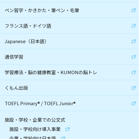
ペン習字・かきかた・筆ペン・毛筆
フランス語・ドイツ語
Japanese（日本語）
通信学習
学習療法・脳の健康教室・KUMONの脳トレ
くもん出版
TOEFL Primary
®
/
TOEFL Junior
®
施設・学校・企業での公文式
施設・学校向け導入事業
企業・学校向け日本語