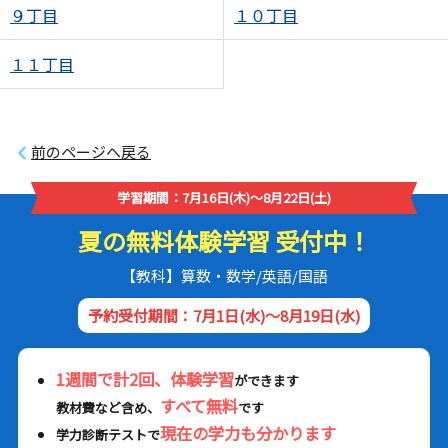
９丁目
１０丁目
１１丁目
前のページへ戻る
学習期間：7月16日(木)～8月22日(土)
夏の無料体験学習 受付中！
【教科】算数・数学/英語/国語
予約受付期間：7月1日(水)～8月19日(水)
1週間で計2回、体験学習
ができます
すべて無料
教材費など含め、
です
現在の学力も分かります
学力診断テストで