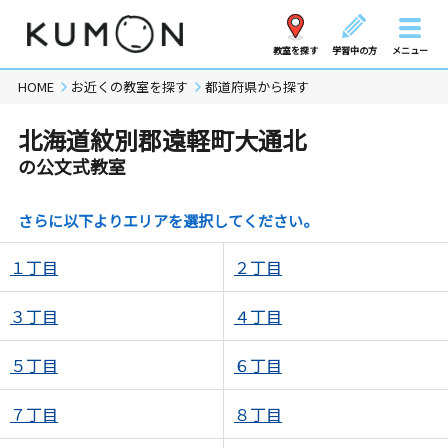
教室を探す
学習中の方
メニュー
HOME
お近くの教室を探す
都道府県から探す
北海道紋別郡遠軽町大通北
の公文式教室
さらに以下よりエリアを選択してください。
１丁目
２丁目
３丁目
４丁目
５丁目
６丁目
７丁目
８丁目