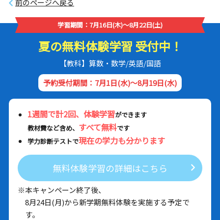
前のページへ戻る
学習期間：7月16日(木)～8月22日(土)
夏の無料体験学習 受付中！
【教科】算数・数学/英語/国語
予約受付期間：7月1日(水)～8月19日(水)
1週間で計2回、体験学習
ができます
すべて無料
教材費など含め、
です
現在の学力も分かります
学力診断テストで
無料体験学習の詳細はこちら
※本キャンペーン終了後、
8月24日(月)から新学期無料体験を実施する予定で
す。