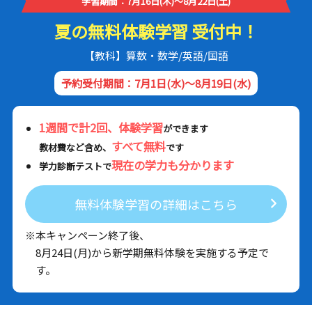
学習期間：7月16日(木)～8月22日(土)
夏の無料体験学習 受付中！
【教科】算数・数学/英語/国語
予約受付期間：7月1日(水)～8月19日(水)
1週間で計2回、体験学習
ができます
すべて無料
教材費など含め、
です
現在の学力も分かります
学力診断テストで
無料体験学習の詳細はこちら
※本キャンペーン終了後、
8月24日(月)から新学期無料体験を実施する予定で
す。