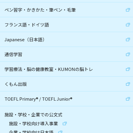
ペン習字・かきかた・筆ペン・毛筆
フランス語・ドイツ語
Japanese（日本語）
通信学習
学習療法・脳の健康教室・KUMONの脳トレ
くもん出版
TOEFL Primary
®
/
TOEFL Junior
®
施設・学校・企業での公文式
施設・学校向け導入事業
企業・学校向け日本語