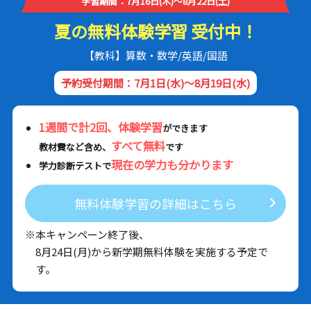
学習期間：7月16日(木)～8月22日(土)
夏の無料体験学習 受付中！
【教科】算数・数学/英語/国語
予約受付期間：7月1日(水)～8月19日(水)
1週間で計2回、体験学習
ができます
すべて無料
教材費など含め、
です
現在の学力も分かります
学力診断テストで
無料体験学習の詳細はこちら
※本キャンペーン終了後、
8月24日(月)から新学期無料体験を実施する予定で
す。