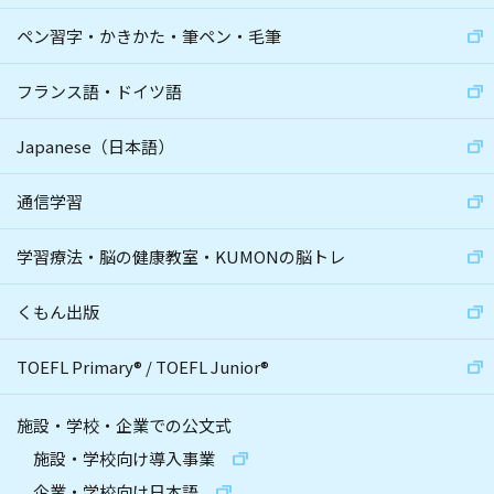
ペン習字・かきかた・筆ペン・毛筆
フランス語・ドイツ語
Japanese（日本語）
通信学習
学習療法・脳の健康教室・KUMONの脳トレ
くもん出版
TOEFL Primary
®
/
TOEFL Junior
®
施設・学校・企業での公文式
施設・学校向け導入事業
企業・学校向け日本語