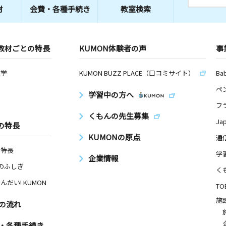
材
会費・
各種手続き
教室検索
教材ごとの特長
KUMON体験者の声
事
数学
KUMON BUZZ PLACE（口コミサイト）
Ba
ペ
学習中の方へ
フ
くもんの先生募集
Ja
の特長
KUMONの原点
通
の特長
学
企業情報
Nのふしぎ
く
んだい! KUMON
TO
施
の流れ
・各種手続き