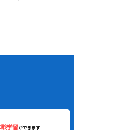
！
体験学習
ができます