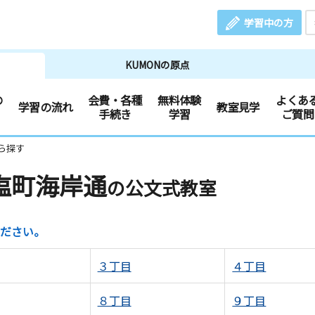
学習中の方
KUMONの原点
の
会費・各種
無料体験
よくあ
学習の流れ
教室見学
手続き
学習
ご質問
ら探す
塩町海岸通
の公文式教室
ださい。
３丁目
４丁目
８丁目
９丁目