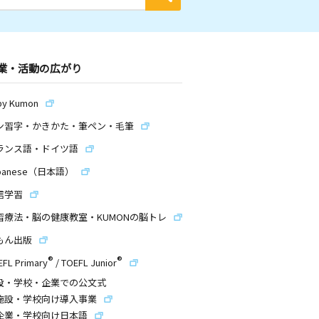
業・活動の広がり
by Kumon
ン習字・かきかた・筆ペン・毛筆
ランス語・ドイツ語
panese（日本語）
信学習
習療法・脳の健康教室・KUMONの脳トレ
もん出版
®
®
EFL Primary
/
TOEFL Junior
設・学校・企業での公文式
施設・学校向け導入事業
企業・学校向け日本語