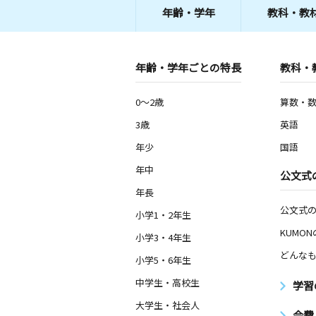
年齢・学年
教科・教
年齢・学年ごとの特長
教科・
0～2歳
算数・
3歳
英語
年少
国語
年中
公文式
年長
公文式
小学1・2年生
KUMO
小学3・4年生
どんなも
小学5・6年生
中学生・高校生
学習
大学生・社会人
会費