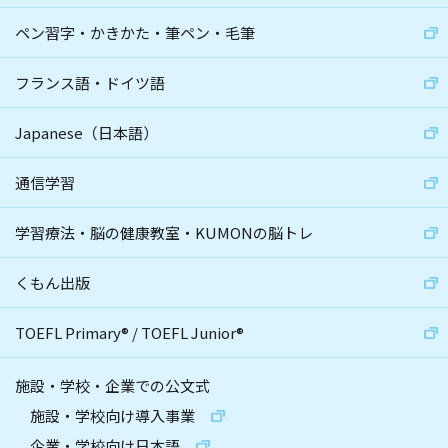
ペン習字・かきかた・筆ペン・毛筆
フランス語・ドイツ語
Japanese（日本語）
通信学習
学習療法・脳の健康教室・KUMONの脳トレ
くもん出版
TOEFL Primary
®
/
TOEFL Junior
®
施設・学校・企業での公文式
施設・学校向け導入事業
企業・学校向け日本語