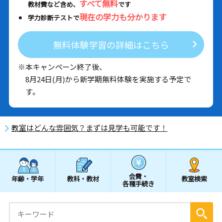
すべて無料
教材費など含め、
です
現在の学力も分かります
学力診断テストで
無料体験学習の詳細はこちら
※本キャンペーン終了後、
8月24日(月)から新学期無料体験を実施する予定で
す。
教室はどんな雰囲気？まずは見学も可能です！
会費・
年齢・学年
教科・教材
教室検索
各種手続き