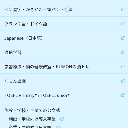
ペン習字・かきかた・筆ペン・毛筆
フランス語・ドイツ語
Japanese（日本語）
通信学習
学習療法・脳の健康教室・KUMONの脳トレ
くもん出版
TOEFL Primary
®
/
TOEFL Junior
®
施設・学校・企業での公文式
施設・学校向け導入事業
企業・学校向け日本語