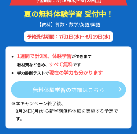
学習期間：7月16日(木)～8月22日(土)
夏の無料体験学習 受付中！
【教科】算数・数学/英語/国語
予約受付期間：7月1日(水)～8月19日(水)
1週間で計2回、体験学習
ができます
すべて無料
教材費など含め、
です
現在の学力も分かります
学力診断テストで
無料体験学習の詳細はこちら
※本キャンペーン終了後、
8月24日(月)から新学期無料体験を実施する予定で
す。