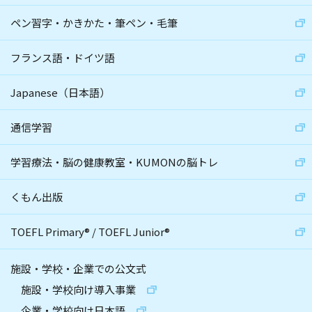
ペン習字・かきかた・筆ペン・毛筆
フランス語・ドイツ語
Japanese（日本語）
通信学習
学習療法・脳の健康教室・KUMONの脳トレ
くもん出版
TOEFL Primary
®
/
TOEFL Junior
®
施設・学校・企業での公文式
施設・学校向け導入事業
企業・学校向け日本語