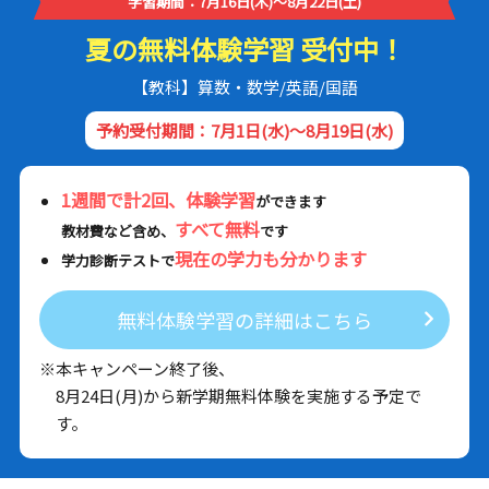
学習期間：7月16日(木)～8月22日(土)
夏の無料体験学習 受付中！
【教科】算数・数学/英語/国語
予約受付期間：7月1日(水)～8月19日(水)
1週間で計2回、体験学習
ができます
すべて無料
教材費など含め、
です
現在の学力も分かります
学力診断テストで
無料体験学習の詳細はこちら
※本キャンペーン終了後、
8月24日(月)から新学期無料体験を実施する予定で
す。