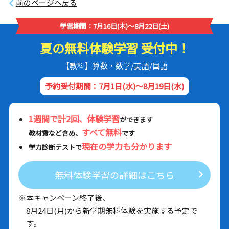
前のページへ戻る
学習期間：7月16日(木)～8月22日(土)
夏の無料体験学習 受付中！
【教科】算数・数学/英語/国語
予約受付期間：7月1日(水)～8月19日(水)
1週間で計2回、体験学習
ができます
すべて無料
教材費など含め、
です
現在の学力も分かります
学力診断テストで
無料体験学習の詳細はこちら
※本キャンペーン終了後、
8月24日(月)から新学期無料体験を実施する予定で
す。