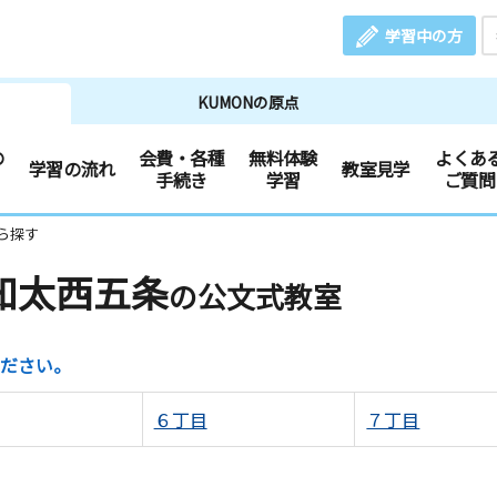
学習中の方
KUMONの原点
の
会費・各種
無料体験
よくあ
学習の流れ
教室見学
手続き
学習
ご質問
ら探す
知太西五条
の公文式教室
ださい。
６丁目
７丁目