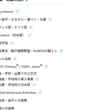
by Kumon
ン習字・かきかた・筆ペン・毛筆
ランス語・ドイツ語
panese（日本語）
信学習
習療法・脳の健康教室・KUMONの脳トレ
もん出版
®
®
EFL Primary
/
TOEFL Junior
設・学校・企業での公文式
施設・学校向け導入事業
企業・学校向け日本語
lish Immersion Activities
治体・省庁との連携
団との連携