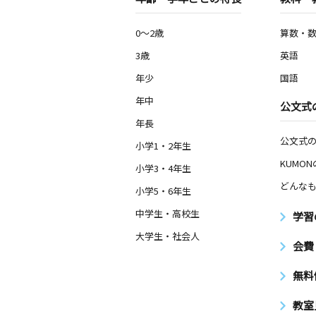
0～2歳
算数・
3歳
英語
年少
国語
年中
公文式
年長
公文式
小学1・2年生
KUMO
小学3・4年生
どんなも
小学5・6年生
中学生・高校生
学習
大学生・社会人
会費
無料
教室