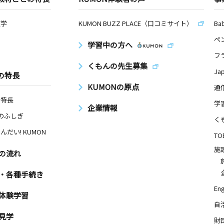
数学
KUMON BUZZ PLACE（口コミサイト）
Ba
ペ
学習中の方へ
フ
くもんの先生募集
Ja
の特長
KUMONの原点
通
の特長
学
企業情報
Nのふしぎ
く
んだい! KUMON
TO
施
の流れ
・各種手続き
Eng
体験学習
自
見学
財