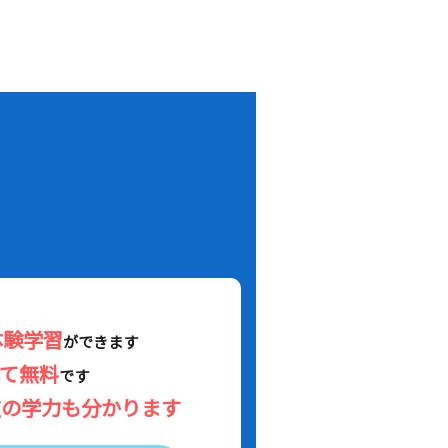
！
体験学習
ができます
べて無料
です
在の学力も分かります