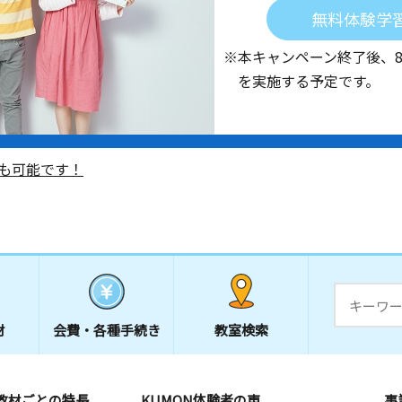
無料体験学
※本キャンペーン終了後、
を実施する予定です。
も可能です！
材
会費・
各種手続き
教室検索
教材ごとの特長
KUMON体験者の声
事