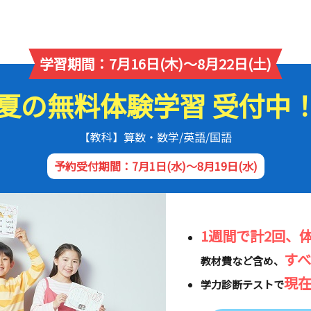
学習期間：7月16日(木)～8月22日(土)
夏の無料体験学習 受付中
【教科】算数・数学/英語/国語
予約受付期間：7月1日(水)～8月19日(水)
1週間で計2回、
す
教材費など含め、
現
学力診断テストで