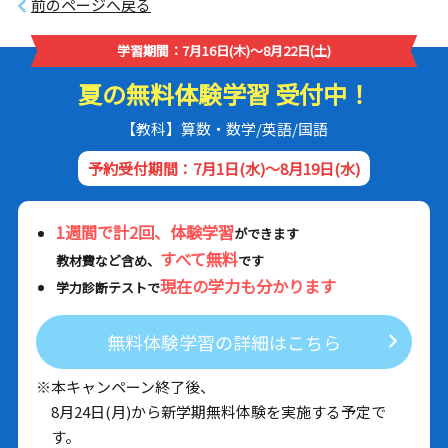
前のページへ戻る
学習期間：7月16日(木)～8月22日(土)
夏の無料体験学習 受付中！
【教科】算数・数学/英語/国語
予約受付期間：7月1日(水)～8月19日(水)
1週間で計2回、体験学習
ができます
すべて無料
教材費など含め、
です
現在の学力も分かります
学力診断テストで
無料体験学習の詳細はこちら
※本キャンペーン終了後、
8月24日(月)から新学期無料体験を実施する予定で
す。